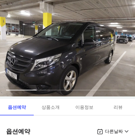
옵션예약
상품소개
이용정보
리뷰
옵션예약
다른날짜