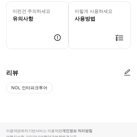
✅체코는 여행자 보험이 필수입니다. 출
이런건 주의하세요
이렇게 사용하세요
유의사항
사용방법
✅ 예약 시 항공편, 캐리어 개수, 영문 숙소 이름과 주소를 반드시 기재해
리뷰
NOL 인터파크투어
NOL
별
사
에서
점
진/
작성
높
동
된
은
영
리뷰
순
상
이용약관
위치기반서비스 이용약관
개인정보 처리방침
입니
여행자보험 가입안내
여행약관
분쟁해결기준