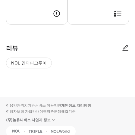
인원수에 맞게 구매 부탁드립니다.
리뷰
NOL 인터파크투어
NOL
별
사
에서
점
진/
작성
높
동
된
은
영
리뷰
순
상
이용약관
위치기반서비스 이용약관
개인정보 처리방침
입니
여행자보험 가입안내
여행약관
분쟁해결기준
다.
(주)놀유니버스 사업자 정보
별
사
NOL
Triple
Interpark Global