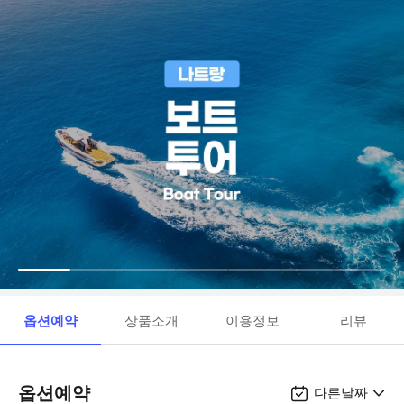
옵션예약
상품소개
이용정보
리뷰
옵션예약
다른날짜