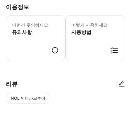
이용정보
필수 안내 -입장 10분 전 도착해야 합
이런건 주의하세요
이렇게 사용하세요
유의사항
사용방법
리뷰
NOL 인터파크투어
NOL
별
사
에서
점
진/
작성
높
동
된