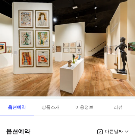
옵션예약
상품소개
이용정보
리뷰
옵션예약
다른날짜