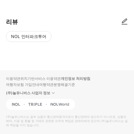
리뷰
NOL 인터파크투어
NOL
별
사
에서
점
진/
작성
높
동
된
은
영
리뷰
순
상
이용약관
위치기반서비스 이용약관
개인정보 처리방침
입니
여행자보험 가입안내
여행약관
분쟁해결기준
다.
(주)놀유니버스 사업자 정보
별
사
NOL
Triple
Interpark Global
점
진/
높
동
(주)놀유니버스
는 일부 상품의 통신판매중개자로서 통신판매의 당사자가 아니므로, 상품의
예약, 이용 및 환불 등 거래와 관련된 의무와 책임은 판매자에게 있으며
은
영
(주)놀유니버스
는 일
체 책임을 지지 않습니다.
순
상