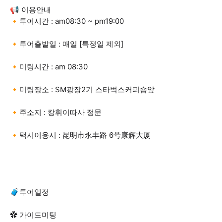
📢 이용안내
🔸투어시간 : am08:30 ~ pm19:00
🔸투어출발일 : 매일 [특정일 제외]
🔸미팅시간 : am 08:30
🔸미팅장소 : SM광장2기 스타벅스커피숍앞
🔸주소지 : 캉휘이따사 정문
🔸택시이용시 : 昆明市永丰路 6号康辉大厦
🧳투어일정
✿ 가이드미팅