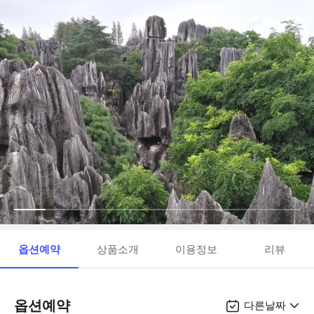
옵션예약
상품소개
이용정보
리뷰
옵션예약
다른날짜