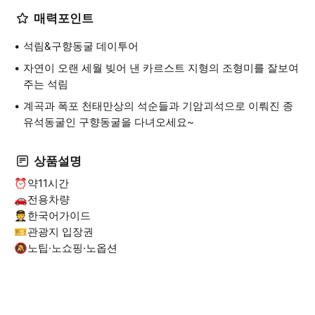
매력포인트
석림&구향동굴 데이투어
자연이 오랜 세월 빚어 낸 카르스트 지형의 조형미를 잘보여
주는 석림
계곡과 폭포 천태만상의 석순들과 기암괴석으로 이뤄진 종
유석동굴인 구향동굴을 다녀오세요~
상품설명
⏰약11시간
🚗전용차량
🧑‍✈️한국어가이드
🎫관광지 입장권
🔕노팁·노쇼핑·노옵션