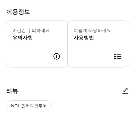
이용정보
* 소요시간 : 90분 (옵션에 따라 소요
이런건 주의하세요
이렇게 사용하세요
유의사항
사용방법
● 예약접수 후 확정이 되면 이용가능합니다. ● 바우처에 안내된 사용 방법
리뷰
NOL 인터파크투어
NOL
별
사
에서
점
진/
작성