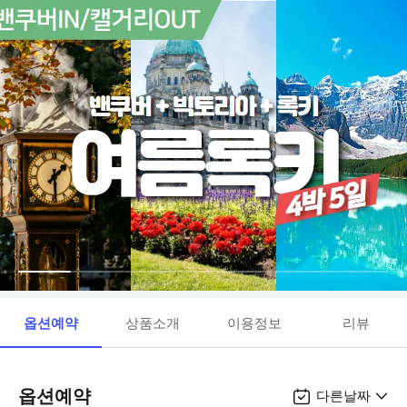
옵션예약
상품소개
이용정보
리뷰
옵션예약
다른날짜