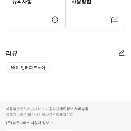
유의사항
사용방법
리뷰
NOL 인터파크투어
NOL
별
사
에서
점
진/
작성
높
동
된
은
영
리뷰
순
상
이용약관
위치기반서비스 이용약관
개인정보 처리방침
입니
여행자보험 가입안내
여행약관
분쟁해결기준
다.
(주)놀유니버스 사업자 정보