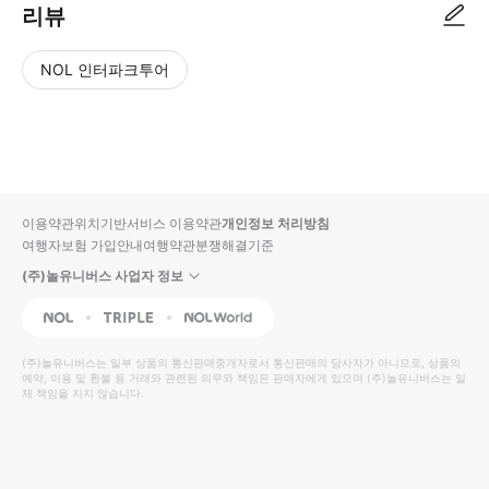
리뷰
NOL 인터파크투어
NOL
별
사
에서
점
진/
작성
높
동
된
은
영
리뷰
순
상
이용약관
위치기반서비스 이용약관
개인정보 처리방침
입니
여행자보험 가입안내
여행약관
분쟁해결기준
다.
(주)놀유니버스 사업자 정보
별
사
NOL
Triple
Interpark Global
점
진/
높
동
(주)놀유니버스
는 일부 상품의 통신판매중개자로서 통신판매의 당사자가 아니므로, 상품의
예약, 이용 및 환불 등 거래와 관련된 의무와 책임은 판매자에게 있으며
은
영
(주)놀유니버스
는 일
체 책임을 지지 않습니다.
순
상