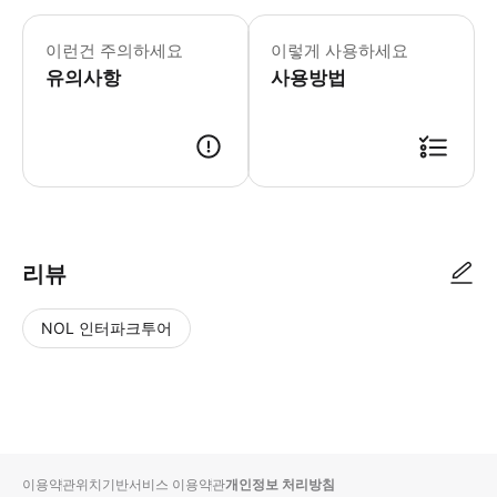
이런건 주의하세요
이렇게 사용하세요
유의사항
사용방법
리뷰
NOL 인터파크투어
NOL
별
사
에서
점
진/
작성
높
동
된
은
영
리뷰
순
상
이용약관
위치기반서비스 이용약관
개인정보 처리방침
입니