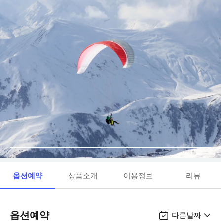
옵션예약
상품소개
이용정보
리뷰
옵션예약
다른날짜