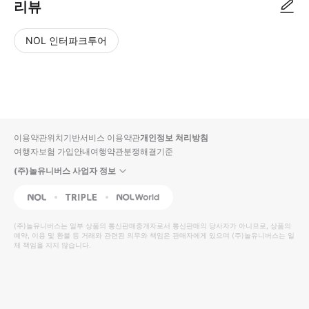
리뷰
NOL 인터파크투어
NOL
별
사
에서
점
진/
작성
높
동
된
은
영
리뷰
순
상
이용약관
위치기반서비스 이용약관
개인정보 처리방침
입니
여행자보험 가입안내
여행약관
분쟁해결기준
다.
(주)놀유니버스 사업자 정보
별
사
NOL
Triple
Interpark Global
점
진/
높
동
(주)놀유니버스
는 일부 상품의 통신판매중개자로서 통신판매의 당사자가 아니므로, 상품의
예약, 이용 및 환불 등 거래와 관련된 의무와 책임은 판매자에게 있으며
은
영
(주)놀유니버스
는 일
체 책임을 지지 않습니다.
순
상