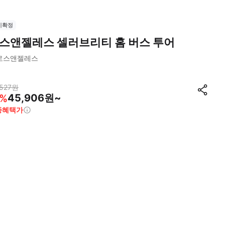
시확정
스앤젤레스 셀러브리티 홈 버스 투어
로스앤젤레스
527
원
45,906원~
%
종혜택가