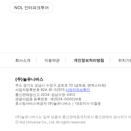
NOL 인터파크투어
NOL
에서 작성된 리뷰 입니다.
별점 높은순
별점 높은순
회사소개
이용약관
개인정보처리방침
위치기
(주)놀유니버스
주소
경기도 성남시 수정구 금토로 70 (금토동, 텐엑스타워)
사업자등록번호
824-81-02515
사업자정보확인
통신판매업신고
2024-성남수정-0912
관광사업증 등록번호 : 제2024-000024호
호스팅서비스제공자 (주)놀유니버스｜ 대표이사 이철웅
(주)놀유니버스
는 일부 상품의 통신판매중개자로서 통신판매의 당사자가 아니
ⓒ
Nol Universe Co
., Ltd. All rights reserved.