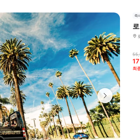
즉
로
55,
17
최