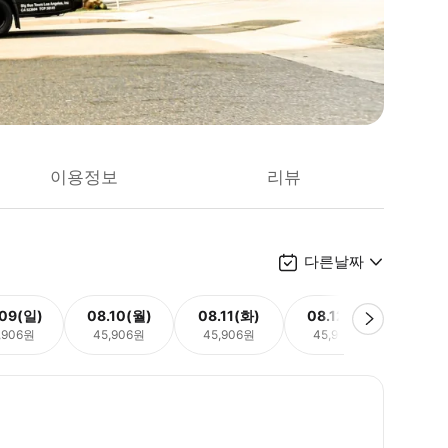
이용정보
리뷰
다른날짜
.09(일)
08.10(월)
08.11(화)
08.12(수)
08.
,906원
45,906원
45,906원
45,906원
45,