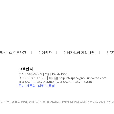
사진/동영상
사진/동영상
반서비스 이용약관
여행약관
여행자보험 가입내역
티켓
고객센터
투어 1588-3443
티켓 1544-1555
팩스 02-6919-1586
이메일 help.interpark@nol-universe.com
해외항공 02-3479-4399
국내항공 02-3479-4340
투어 1:1문의
티켓 1:1문의
므로, 상품의 예약, 이용 및 환불 등 거래와 관련된 의무와 책임은 판매자에게 있으