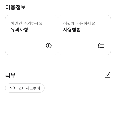
이용정보
* 소요시간 : 60분 (옵션에 따라 소요
이런건 주의하세요
이렇게 사용하세요
유의사항
사용방법
● 예약접수 후 확정이 되면 이용가능합니다. ● 바우처에 안내된 사용 방법
리뷰
NOL 인터파크투어
NOL
별
사
에서
점
진/
작성
높
동