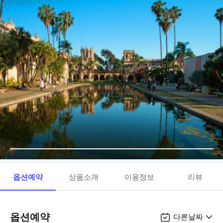
옵션예약
상품소개
이용정보
리뷰
옵션예약
다른날짜