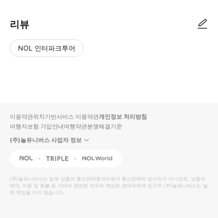
리뷰
NOL 인터파크투어
NOL
별
사
에서
점
진/
작성
높
동
된
은
영
리뷰
순
상
이용약관
위치기반서비스 이용약관
개인정보 처리방침
입니
여행자보험 가입안내
여행약관
분쟁해결기준
다.
(주)놀유니버스 사업자 정보
별
사
NOL
Triple
Interpark Global
점
진/
높
동
(주)놀유니버스
는 일부 상품의 통신판매중개자로서 통신판매의 당사자가 아니므로, 상품의
예약, 이용 및 환불 등 거래와 관련된 의무와 책임은 판매자에게 있으며
은
영
(주)놀유니버스
는 일
체 책임을 지지 않습니다.
순
상