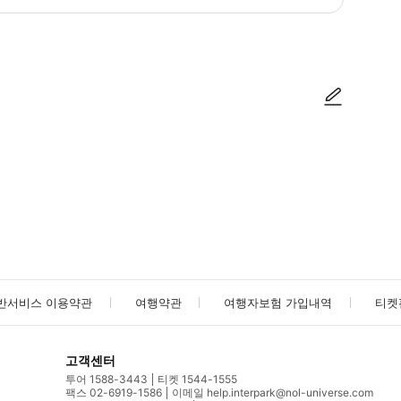
방법을 확인한 후 이용해 주시기 바랍니다. ● 48시간 이내에 바우처를 받지 
사진/동영상
사진/동영상
반서비스 이용약관
여행약관
여행자보험 가입내역
티켓
고객센터
투어 1588-3443
티켓 1544-1555
팩스 02-6919-1586
이메일 help.interpark@nol-universe.com