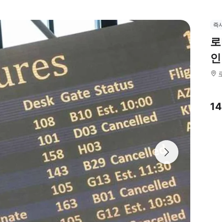
즉
로
인
1