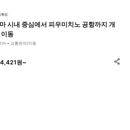
시확정
마 시내 중심에서 피우미치노 공항까지 개
 이동
로마
교통편의/이동
44,421원~