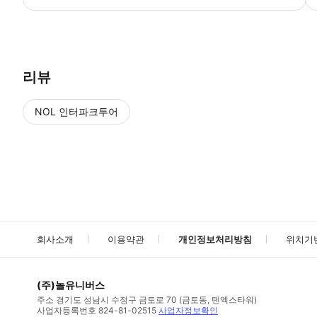
● 예약접수 후 확정이 되면 이용가능합니다. ● 바우처에 안내된 사용 
리뷰
NOL 인터파크투어
NOL
에서 작성된 리뷰 입니다.
별점 높은순
별점 높은순
회사소개
이용약관
개인정보처리방침
위치기
(주)놀유니버스
주소
경기도 성남시 수정구 금토로 70 (금토동, 텐엑스타워)
사업자등록번호
824-81-02515
사업자정보확인