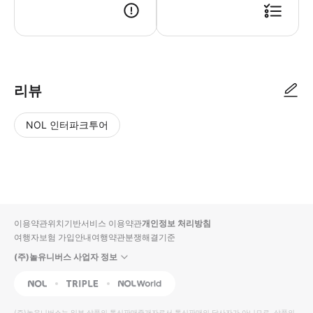
● 예약접수 후 확정이 되면 이용가능합니다. ● 바우처에 안내된 사용 방법
리뷰
NOL 인터파크투어
NOL
별
사
에서
점
진/
작성
높
동
된
은
영
리뷰
순
상
이용약관
위치기반서비스 이용약관
개인정보 처리방침
입니
여행자보험 가입안내
여행약관
분쟁해결기준
다.
(주)놀유니버스 사업자 정보
별
사
NOL
Triple
Interpark Global
점
진/
높
동
(주)놀유니버스
는 일부 상품의 통신판매중개자로서 통신판매의 당사자가 아니므로, 상품의