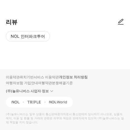
▶ 사용방법 * 아크로폴리스 지하철역 밖, Capital Exchange Acropoli
리뷰
NOL 인터파크투어
NOL
별
사
에서
점
진/
작성
높
동
된
은
영
리뷰
순
상
이용약관
위치기반서비스 이용약관
개인정보 처리방침
입니
여행자보험 가입안내
여행약관
분쟁해결기준
다.
(주)놀유니버스 사업자 정보
별
사
NOL
Triple
Interpark Global
점
진/
높
동
(주)놀유니버스
는 일부 상품의 통신판매중개자로서 통신판매의 당사자가 아니므로, 상품의
예약, 이용 및 환불 등 거래와 관련된 의무와 책임은 판매자에게 있으며
은
영
(주)놀유니버스
는 일
체 책임을 지지 않습니다.
순
상