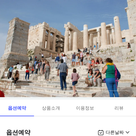
옵션예약
상품소개
이용정보
리뷰
옵션예약
다른날짜