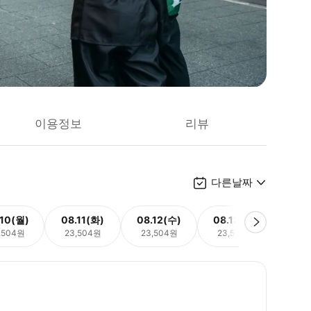
이용정보
리뷰
다른날짜
.10(월)
08.11(화)
08.12(수)
08.13(목)
08.
,504원
23,504원
23,504원
23,504원
23,