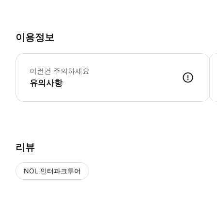
이용정보
연
이런건 주의하세요
유의사항
투어는 정해진 시간에 출발합니다. 출발 5분 전까지 집합 장소(신주쿠 도
리뷰
NOL 인터파크투어
NOL
에서 작성된 리뷰 입니다.
별점 높은순