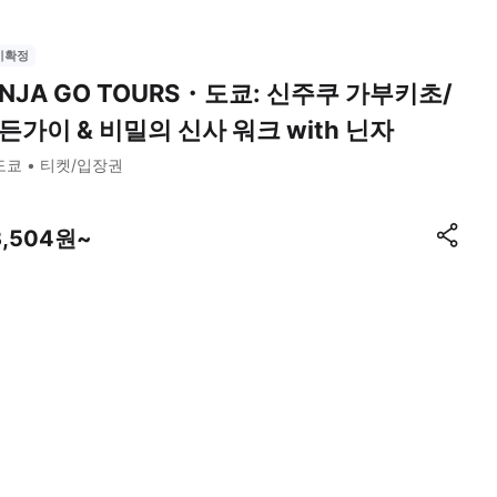
시확정
INJA GO TOURS・도쿄: 신주쿠 가부키초/
든가이 & 비밀의 신사 워크 with 닌자
도쿄
티켓/입장권
3,504원~