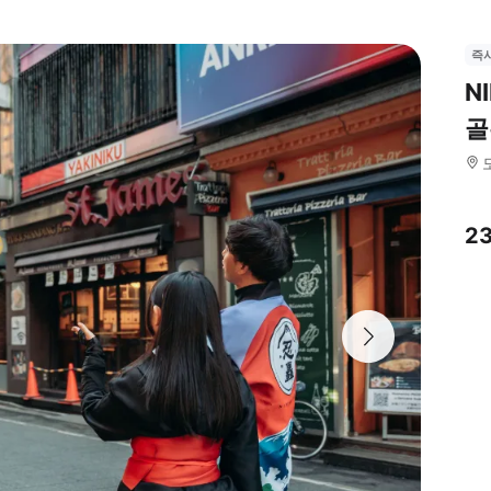
즉
N
골
2