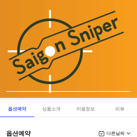
옵션예약
상품소개
이용정보
리뷰
옵션예약
다른날짜