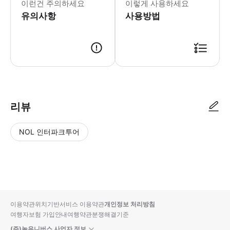
이런건 주의하세요
이렇게 사용하세요
유의사항
사용방법
리뷰
NOL 인터파크투어
NOL
별
사
에서
점
진/
작성
높
동
된
은
영
리뷰
순
상
이용약관
위치기반서비스 이용약관
개인정보 처리방침
입니
여행자보험 가입안내
여행약관
분쟁해결기준
다.
(주)놀유니버스 사업자 정보