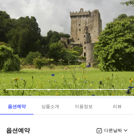
옵션예약
상품소개
이용정보
리뷰
옵션예약
다른날짜