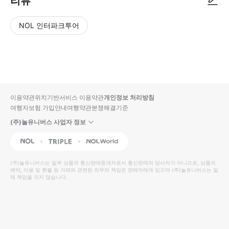
리뷰
NOL 인터파크투어
NOL
별
사
에서
점
진/
작성
높
동
된
은
영
리뷰
순
상
이용약관
위치기반서비스 이용약관
개인정보 처리방침
입니
여행자보험 가입안내
여행약관
분쟁해결기준
다.
(주)놀유니버스 사업자 정보
별
사
NOL
Triple
Interpark Global
점
진/
높
동
(주)놀유니버스
는 일부 상품의 통신판매중개자로서 통신판매의 당사자가 아니므로, 상품의
예약, 이용 및 환불 등 거래와 관련된 의무와 책임은 판매자에게 있으며
은
영
(주)놀유니버스
는 일
체 책임을 지지 않습니다.
순
상