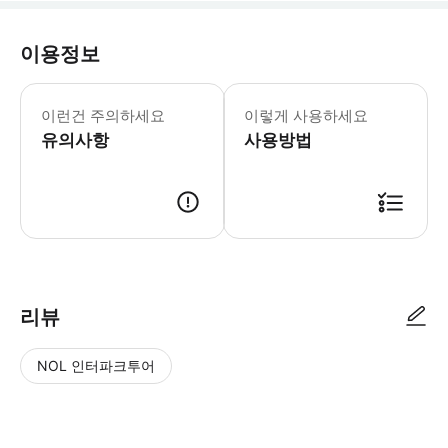
이용정보
월요일-일요일: 10:00-21:00
과학과 재미가 가장 예상치 못한 방식으
이런건 주의하세요
이렇게 사용하세요
유의사항
사용방법
리뷰
NOL 인터파크투어
NOL
별
사
에서
점
진/