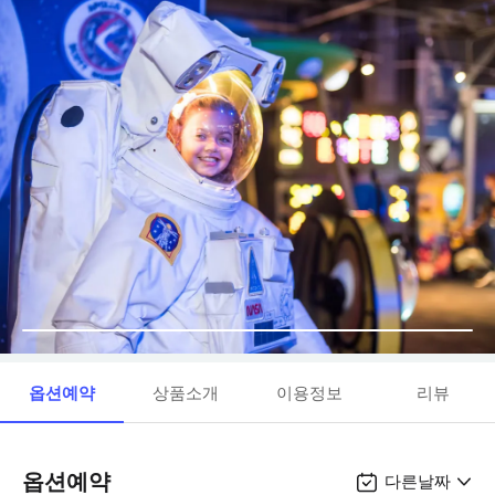
옵션예약
상품소개
이용정보
리뷰
옵션예약
다른날짜