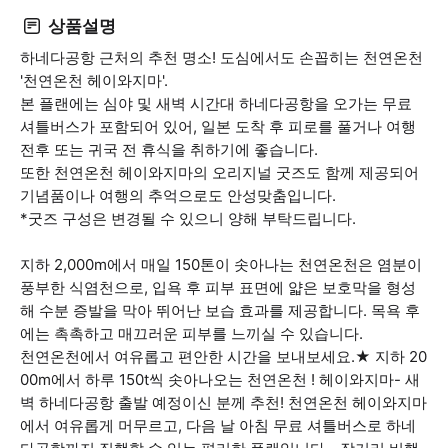
상품설명
하네다공항 근처의 추천 명소! 도심에서도 손꼽히는 천연온천
'천연온천 헤이와지마'.
본 플랜에는 심야 및 새벽 시간대 하네다공항을 오가는 무료
셔틀버스가 포함되어 있어, 일본 도착 후 피로를 풀거나 여행
전후 또는 귀국 전 휴식을 취하기에 좋습니다.
또한 천연온천 헤이와지마의 오리지널 굿즈도 함께 제공되어
기념품이나 여행의 추억으로도 안성맞춤입니다.
*굿즈 구성은 변경될 수 있으니 양해 부탁드립니다.
지하 2,000m에서 매일 150톤이 솟아나는 천연온천은 염분이
풍부한 식염천으로, 입욕 후 피부 표면에 얇은 보호막을 형성
해 수분 증발을 막아 뛰어난 보습 효과를 제공합니다. 목욕 후
에는 촉촉하고 매끄러운 피부를 느끼실 수 있습니다.
천연온천에서 여유롭고 편안한 시간을 보내보세요.★ 지하 20
00m에서 하루 150t씩 솟아나오는 천연온천 ! 헤이와지마- 새
벽 하네다공항 출발 예정이신 분께 추천! 천연온천 헤이와지마
에서 여유롭게 머무르고, 다음 날 아침 무료 셔틀버스로 하네