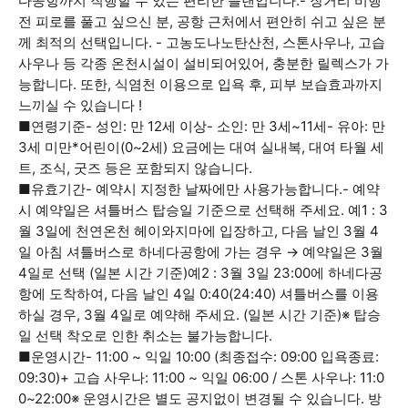
다공항까지 직행할 수 있는 편리한 플랜입니다.- 장거리 비행
전 피로를 풀고 싶으신 분, 공항 근처에서 편안히 쉬고 싶은 분
께 최적의 선택입니다. - 고농도나노탄산천, 스톤사우나, 고습
사우나 등 각종 온천시설이 설비되어있어, 충분한 릴렉스가 가
능합니다. 또한, 식염천 이용으로 입욕 후, 피부 보습효과까지
느끼실 수 있습니다 !
■연령기준- 성인: 만 12세 이상- 소인: 만 3세~11세- 유아: 만
3세 미만*어린이(0~2세) 요금에는 대여 실내복, 대여 타월 세
트, 조식, 굿즈 등은 포함되지 않습니다.
■유효기간- 예약시 지정한 날짜에만 사용가능합니다.- 예약
시 예약일은 셔틀버스 탑승일 기준으로 선택해 주세요. 예1 : 3
월 3일에 천연온천 헤이와지마에 입장하고, 다음 날인 3월 4
일 아침 셔틀버스로 하네다공항에 가는 경우 → 예약일은 3월
4일로 선택 (일본 시간 기준)예2 : 3월 3일 23:00에 하네다공
항에 도착하여, 다음 날인 4일 0:40(24:40) 셔틀버스를 이용
하실 경우, 3월 4일로 예약해 주세요. (일본 시간 기준)※ 탑승
일 선택 착오로 인한 취소는 불가능합니다.
■운영시간- 11:00 ~ 익일 10:00 (최종접수: 09:00 입욕종료:
09:30)+ 고습 사우나: 11:00 ~ 익일 06:00 / 스톤 사우나: 11:0
0~22:00※ 운영시간은 별도 공지없이 변경될 수 있습니다. 방