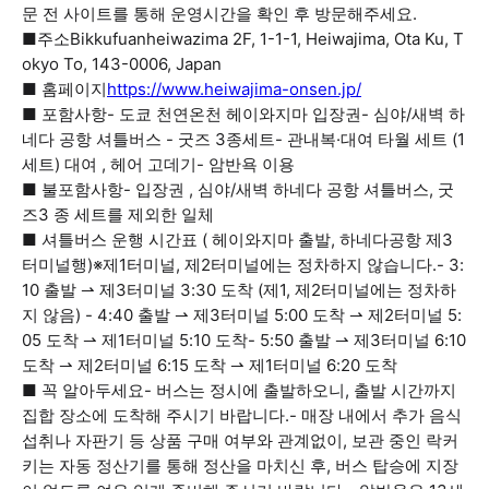
문 전 사이트를 통해 운영시간을 확인 후 방문해주세요.
■주소Bikkufuanheiwazima 2F, 1-1-1, Heiwajima, Ota Ku, T
okyo To, 143-0006, Japan
■ 홈페이지
https://www.heiwajima-onsen.jp/
■ 포함사항- 도쿄 천연온천 헤이와지마 입장권- 심야/새벽 하
네다 공항 셔틀버스 - 굿즈 3종세트- 관내복·대여 타월 세트 (1
세트) 대여 , 헤어 고데기- 암반욕 이용
■ 불포함사항- 입장권 , 심야/새벽 하네다 공항 셔틀버스, 굿
즈3 종 세트를 제외한 일체
■ 셔틀버스 운행 시간표 ( 헤이와지마 출발, 하네다공항 제3
터미널행)※제1터미널, 제2터미널에는 정차하지 않습니다.- 3:
10 출발 ⇀ 제3터미널 3:30 도착 (제1, 제2터미널에는 정차하
지 않음) - 4:40 출발 ⇀ 제3터미널 5:00 도착 ⇀ 제2터미널 5:
05 도착 ⇀ 제1터미널 5:10 도착- 5:50 출발 ⇀ 제3터미널 6:10
도착 ⇀ 제2터미널 6:15 도착 ⇀ 제1터미널 6:20 도착
■ 꼭 알아두세요- 버스는 정시에 출발하오니, 출발 시간까지
집합 장소에 도착해 주시기 바랍니다.- 매장 내에서 추가 음식
섭취나 자판기 등 상품 구매 여부와 관계없이, 보관 중인 락커
키는 자동 정산기를 통해 정산을 마치신 후, 버스 탑승에 지장