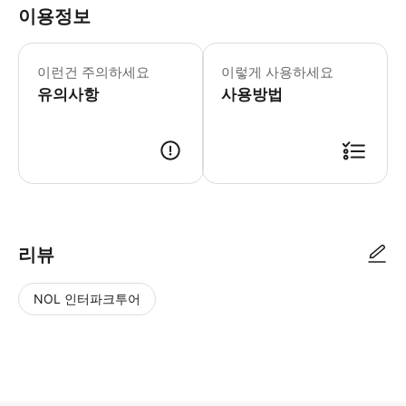
이용정보
▶ 영업 정보 * 1월 ~ 12월 * Sun
▶ 휴무일 * 지정 휴무일 : 2025-10-21,20
이런건 주의하세요
이렇게 사용하세요
▶ 이용 제한 사항 * [중요] 예약일은
유의사항
▶ 준비물 * 꼭 준비해야하는 것 바우
사용방법
▶ 바우처 예약 확정 후 바우처가 발급이 되었는지 확인해주세요. 사용 가능
리뷰
NOL 인터파크투어
NOL
별
사
에서
점
진/
작성
높
동
된