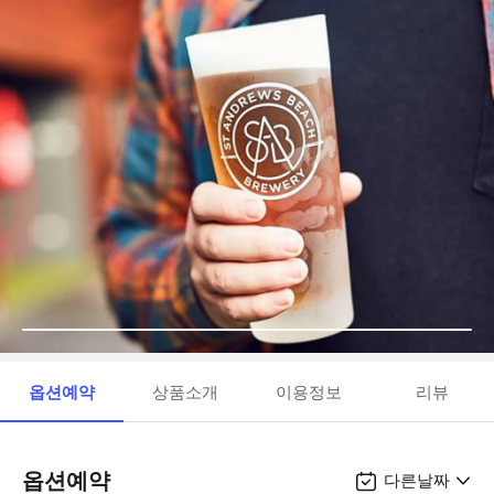
옵션예약
상품소개
이용정보
리뷰
옵션예약
다른날짜