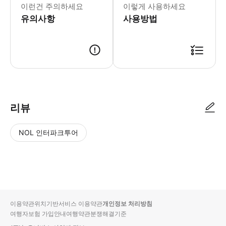
이런건 주의하세요
이렇게 사용하세요
유의사항
사용방법
▶ 사용방법 * 집합 장소인 상벤투 (São Bento) 역 앞에 있는 루아 무
리뷰
NOL 인터파크투어
NOL
별
사
에서
점
진/
작성
높
동
된
은
영
리뷰
순
상
이용약관
위치기반서비스 이용약관
개인정보 처리방침
입니
여행자보험 가입안내
여행약관
분쟁해결기준
다.