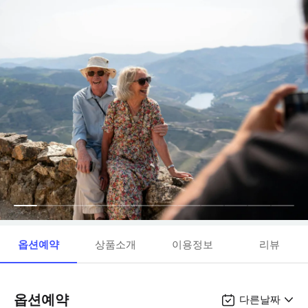
옵션예약
상품소개
이용정보
리뷰
옵션예약
다른날짜