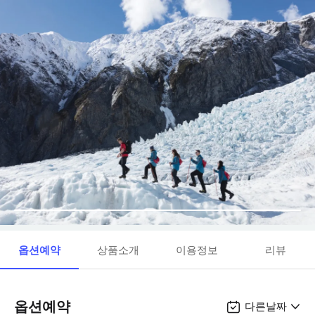
옵션예약
상품소개
이용정보
리뷰
옵션예약
다른날짜