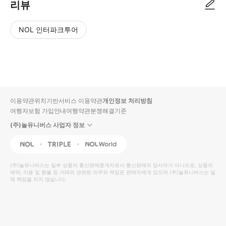
리뷰
NOL 인터파크투어
NOL
별
사
에서
점
진/
작성
높
동
된
은
영
리뷰
순
상
이용약관
위치기반서비스 이용약관
개인정보 처리방침
입니
여행자보험 가입안내
여행약관
분쟁해결기준
다.
(주)놀유니버스 사업자 정보
별
사
NOL
Triple
Interpark Global
점
진/
높
동
(주)놀유니버스
는 일부 상품의 통신판매중개자로서 통신판매의 당사자가 아니므로, 상품의
예약, 이용 및 환불 등 거래와 관련된 의무와 책임은 판매자에게 있으며
은
영
(주)놀유니버스
는 일
체 책임을 지지 않습니다.
순
상