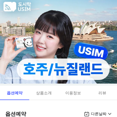
옵션예약
상품소개
이용정보
리뷰
옵션예약
다른날짜