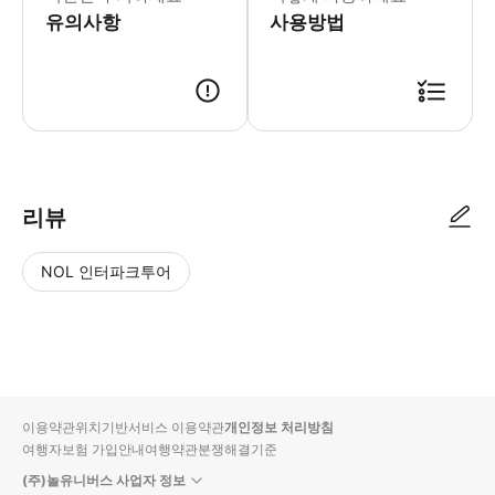
유의사항
사용방법
리뷰
NOL 인터파크투어
NOL
별
사
에서
점
진/
작성
높
동
된
은
영
리뷰
순
상
이용약관
위치기반서비스 이용약관
개인정보 처리방침
입니
여행자보험 가입안내
여행약관
분쟁해결기준
다.
(주)놀유니버스 사업자 정보