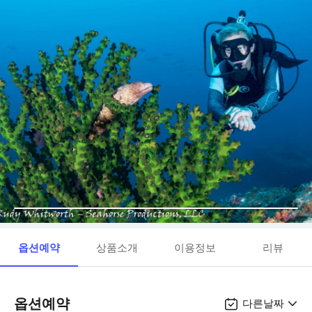
옵션예약
상품소개
이용정보
리뷰
옵션예약
다른날짜