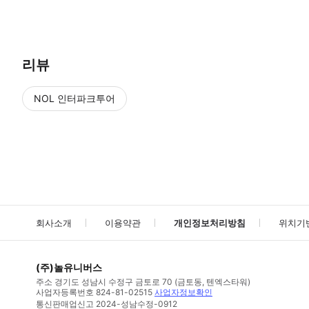
● 예약접수 후 확정이 되면 이용가능합니다. ● 바우처에 안내된 사용 
리뷰
NOL 인터파크투어
NOL
에서 작성된 리뷰 입니다.
별점 높은순
별점 높은순
회사소개
이용약관
개인정보처리방침
위치기
(주)놀유니버스
주소
경기도 성남시 수정구 금토로 70 (금토동, 텐엑스타워)
사업자등록번호
824-81-02515
사업자정보확인
통신판매업신고
2024-성남수정-0912