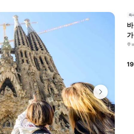
즉
바
가
1