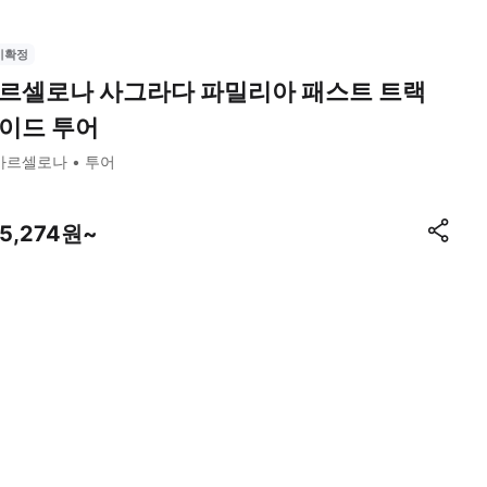
시확정
르셀로나 사그라다 파밀리아 패스트 트랙
이드 투어
바르셀로나
투어
95,274원~