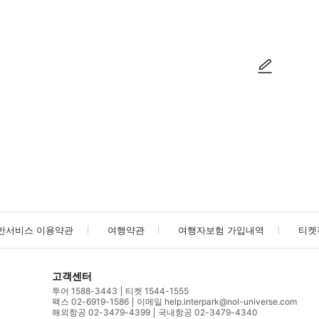
방법을 확인한 후 이용해 주시기 바랍니다. ● 48시간 이내에 바우처를 받지 
사진/동영상
사진/동영상
반서비스 이용약관
여행약관
여행자보험 가입내역
티켓
고객센터
투어 1588-3443
티켓 1544-1555
팩스 02-6919-1586
이메일 help.interpark@nol-universe.com
해외항공 02-3479-4399
국내항공 02-3479-4340