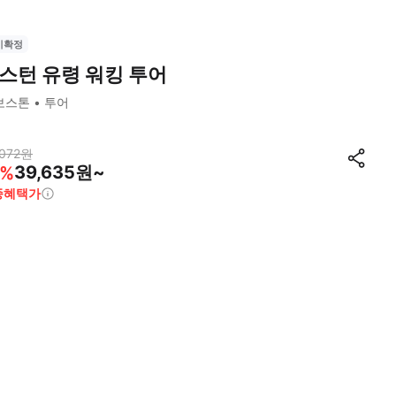
시확정
스턴 유령 워킹 투어
보스톤
투어
072
원
39,635원~
%
종혜택가