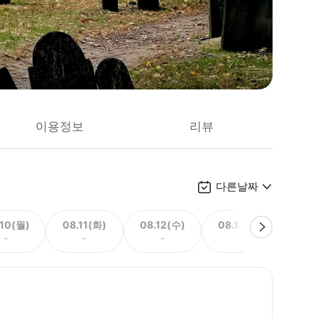
이용정보
리뷰
다른날짜
.10(월)
08.11(화)
08.12(수)
08.13(목)
08.
-
-
-
-
44,