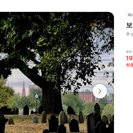
즉
보
49,
19
최