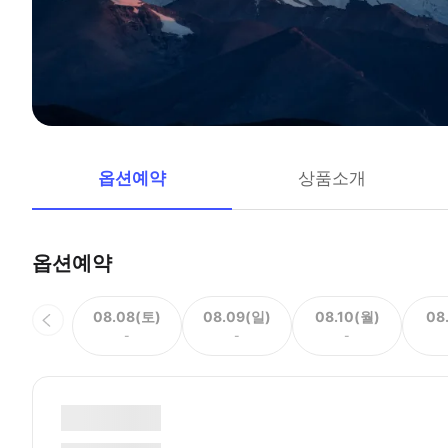
옵션예약
상품소개
옵션예약
08.08(토)
08.09(일)
08.10(월)
08
-
-
-