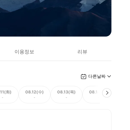
이용정보
리뷰
다른날짜
.11(화)
08.12(수)
08.13(목)
08.14(금)
08.
-
-
-
-