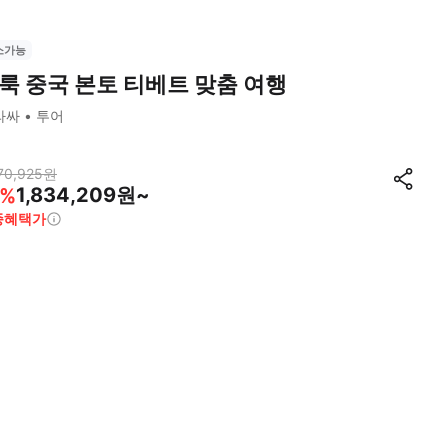
소가능
룩 중국 본토 티베트 맞춤 여행
라싸
투어
70,925
원
1,834,209원~
%
종혜택가