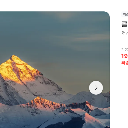
취
클
2,2
19
최