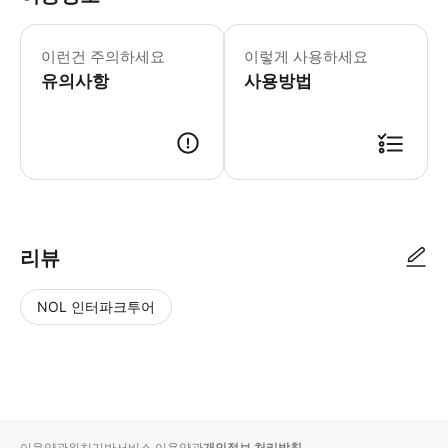
이런건 주의하세요
이렇게 사용하세요
유의사항
사용방법
리뷰
NOL 인터파크투어
NOL
별
사
에서
점
진/
작성
높
동
된
은
영
리뷰
순
상
이용약관
위치기반서비스 이용약관
개인정보 처리방침