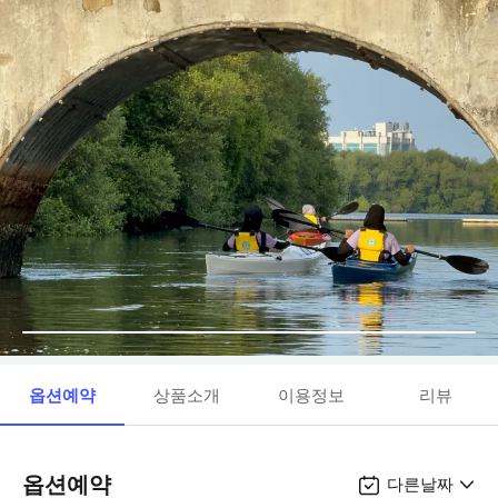
옵션예약
상품소개
이용정보
리뷰
옵션예약
다른날짜