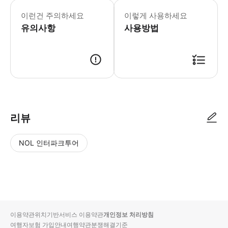
일본 주말 및 공휴일(특히 오봉절인 8
이런건 주의하세요
이렇게 사용하세요
유의사항
사용방법
리뷰
NOL 인터파크투어
NOL
별
사
에서
점
진/
작성
높
동
된
은
영
리뷰
순
상
이용약관
위치기반서비스 이용약관
개인정보 처리방침
입니
여행자보험 가입안내
여행약관
분쟁해결기준
다.