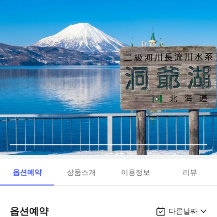
옵션예약
상품소개
이용정보
리뷰
옵션예약
다른날짜