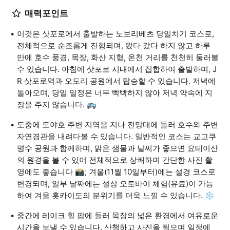
매력포인트
이것은 삿포로에서 출발하는 노보리베츠 당일치기 코스로,
전체적으로 순조롭게 진행되며, 왔다 갔다 하지 않고 하루
만에 호수 풍경, 목장, 화산 지형, 온천 거리를 천천히 둘러볼
수 있습니다. 아침에 삿포로 시내에서 집합하여 출발하며, J
R 삿포로역과 오도리 공원에서 탑승할 수 있습니다. 저녁에
돌아오며, 당일 일정은 너무 빡빡하지 않아 저녁 약속에 지
장을 주지 않습니다. 🚌
도중에 도야호 주변 지역을 지나 전망대에 들러 호수와 주변
자연경관을 내려다볼 수 있습니다. 일반적인 코스는 교고쿠
명수 공원과 함께하며, 맑은 샘물과 날씨가 좋으면 요테이산
의 원경을 볼 수 있어 전체적으로 상쾌하며 간단한 사진 촬
영에도 좋습니다 📸; 겨울(11월 10일부터)에는 설경 코스로
변경되며, 일부 날짜에는 설상 오토바이 체험(유료)이 가능
하여 겨울 홋카이도의 분위기를 더욱 느낄 수 있습니다. ❄️
중간에 레이크 힐 팜에 들러 목장의 넓은 환경에서 여유로운
시간을 보낼 수 있습니다. 산책하고 사진을 찍으며 일정에