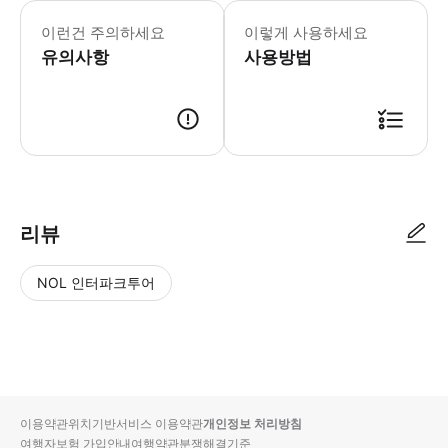
이런건 주의하세요
이렇게 사용하세요
유의사항
사용방법
리뷰
NOL 인터파크투어
NOL
별
사
에서
점
진/
작성
높
동
된
은
영
리뷰
순
상
이용약관
위치기반서비스 이용약관
개인정보 처리방침
입니
여행자보험 가입안내
여행약관
분쟁해결기준