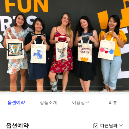
옵션예약
상품소개
이용정보
리뷰
옵션예약
다른날짜