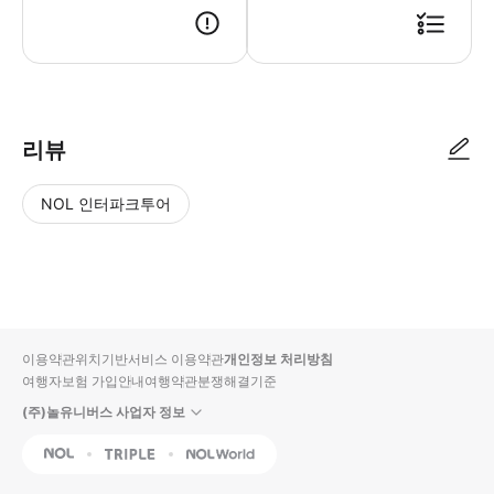
리뷰
NOL 인터파크투어
NOL
별
사
에서
점
진/
작성
높
동
된
은
영
리뷰
순
상
이용약관
위치기반서비스 이용약관
개인정보 처리방침
입니
여행자보험 가입안내
여행약관
분쟁해결기준
다.
(주)놀유니버스 사업자 정보
별
사
NOL
Triple
Interpark Global
점
진/