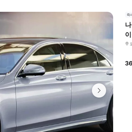
즉
나
이
3