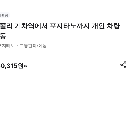
시확정
폴리 기차역에서 포지타노까지 개인 차량
동
포지타노
교통편의/이동
60,315원~