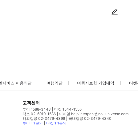
사진/동영상
사진/동영상
반서비스 이용약관
여행약관
여행자보험 가입내역
티켓
고객센터
투어 1588-3443
티켓 1544-1555
팩스 02-6919-1586
이메일 help.interpark@nol-universe.com
해외항공 02-3479-4399
국내항공 02-3479-4340
투어 1:1문의
티켓 1:1문의