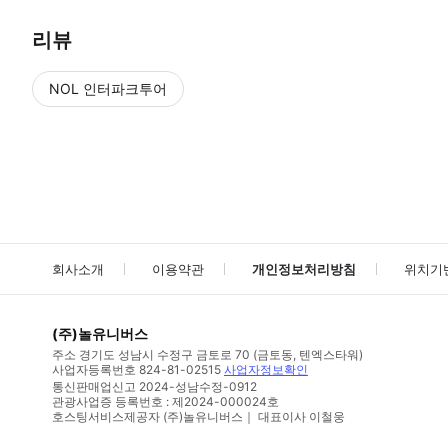
리뷰
NOL 인터파크투어
NOL
에서 작성된 리뷰 입니다.
별점 높은순
별점 높은순
회사소개
이용약관
개인정보처리방침
위치기
(주)놀유니버스
주소
경기도 성남시 수정구 금토로 70 (금토동, 텐엑스타워)
사업자등록번호
824-81-02515
사업자정보확인
통신판매업신고
2024-성남수정-0912
관광사업증 등록번호 : 제2024-000024호
호스팅서비스제공자 (주)놀유니버스｜ 대표이사 이철웅