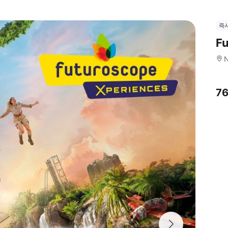
즉
F
N
7