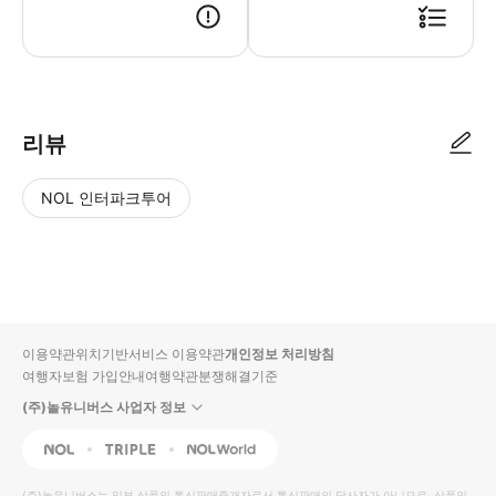
● 예약접수 후 확정이 되면 이용가능합니다. ● 바우처에 안내된 사용 방법
리뷰
NOL 인터파크투어
NOL
별
사
에서
점
진/
작성
높
동
된
은
영
리뷰
순
상
이용약관
위치기반서비스 이용약관
개인정보 처리방침
입니
여행자보험 가입안내
여행약관
분쟁해결기준
다.
(주)놀유니버스 사업자 정보
별
사
NOL
Triple
Interpark Global
점
진/
높
동
(주)놀유니버스
는 일부 상품의 통신판매중개자로서 통신판매의 당사자가 아니므로, 상품의