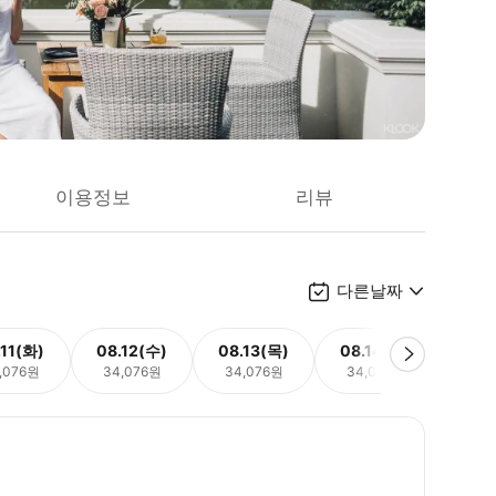
이용정보
리뷰
다른날짜
.11(화)
08.12(수)
08.13(목)
08.14(금)
08.
,076원
34,076원
34,076원
34,076원
34,