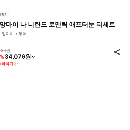
시확정
앙마이 나 니란드 로맨틱 애프터눈 티세트
치앙마이
투어
189
원
34,076원~
%
종혜택가