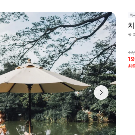
즉
치
42,
19
최