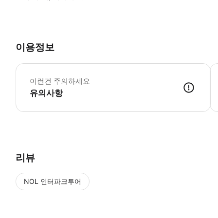
이용정보
•
이런건 주의하세요
유의사항
● 예약접수 후 확정이 되면 이용가능합니다. ● 바우처에 안내된 사용 
리뷰
NOL 인터파크투어
NOL
에서 작성된 리뷰 입니다.
별점 높은순