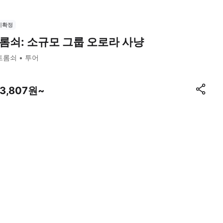
시확정
롬쇠: 소규모 그룹 오로라 사냥
트롬쇠
투어
13,807원~