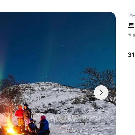
즉
트
3