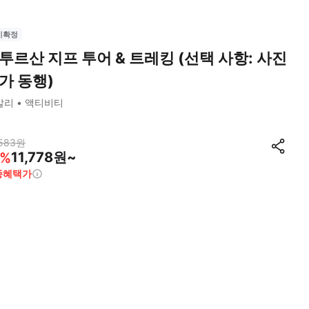
시확정
투르산 지프 투어 & 트레킹 (선택 사항: 사진
가 동행)
발리
액티비티
583
원
11,778원~
%
종혜택가