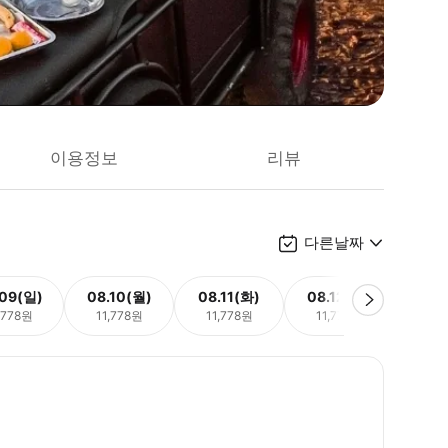
이용정보
리뷰
다른날짜
.09(일)
08.10(월)
08.11(화)
08.12(수)
08.
,778원
11,778원
11,778원
11,778원
11,