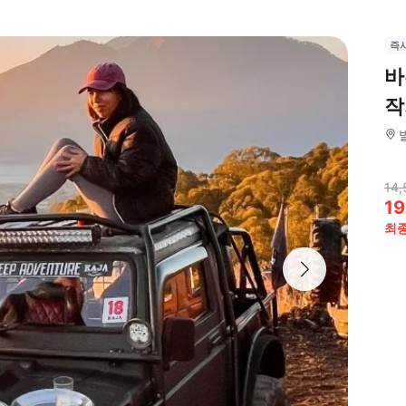
즉
바
작
14,
19
최