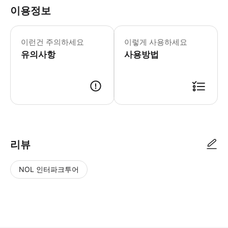
이용정보
- 방문객은 사원에 입장할 때 적절한 복
이런건 주의하세요
이렇게 사용하세요
유의사항
사용방법
● 예약접수 후 확정이 되면 이용가능합니다. ● 바우처에 안내된 사용 방법
리뷰
NOL 인터파크투어
NOL
별
사
에서
점
진/
작성
높
동
된