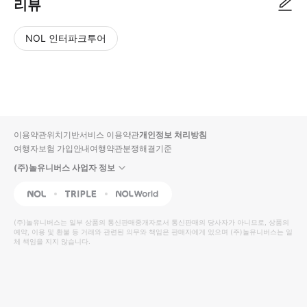
리뷰
NOL 인터파크투어
NOL
별
사
에서
점
진/
작성
높
동
된
은
영
리뷰
순
상
이용약관
위치기반서비스 이용약관
개인정보 처리방침
입니
여행자보험 가입안내
여행약관
분쟁해결기준
다.
(주)놀유니버스 사업자 정보
별
사
NOL
Triple
Interpark Global
점
진/
높
동
(주)놀유니버스
는 일부 상품의 통신판매중개자로서 통신판매의 당사자가 아니므로, 상품의
예약, 이용 및 환불 등 거래와 관련된 의무와 책임은 판매자에게 있으며
은
영
(주)놀유니버스
는 일
체 책임을 지지 않습니다.
순
상