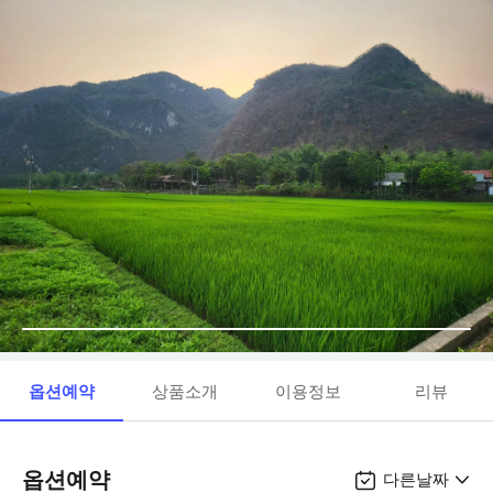
옵션예약
상품소개
이용정보
리뷰
옵션예약
다른날짜