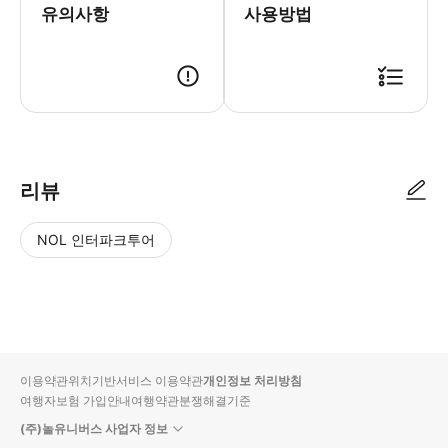
유의사항
사용방법
▶ 사용방법 * 방문자 센터 데스크 또는 페인티드 홀 데스크에서 스마트폰 티켓을
리뷰
NOL 인터파크투어
NOL
별
사
에서
점
진/
작성
높
동
된
은
영
리뷰
순
상
이용약관
위치기반서비스 이용약관
개인정보 처리방침
입니
여행자보험 가입안내
여행약관
분쟁해결기준
다.
(주)놀유니버스 사업자 정보