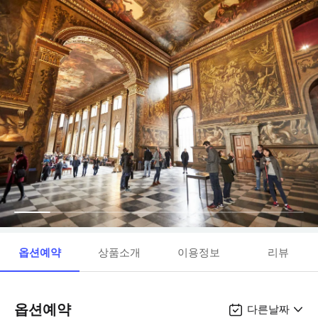
옵션예약
상품소개
이용정보
리뷰
옵션예약
다른날짜