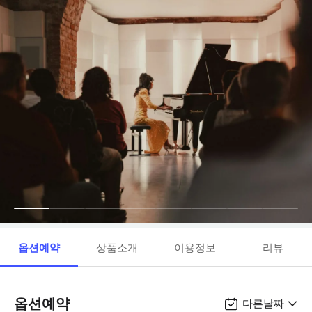
옵션예약
상품소개
이용정보
리뷰
옵션예약
다른날짜