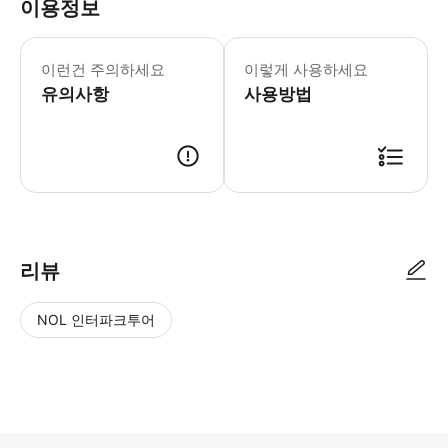
이용정보
▶ 꼭 알아두세요 * 탈의실 완비 * 다양
이런건 주의하세요
이렇게 사용하세요
유의사항
사용방법
▶ 사용방법 * 입구의 직원에게 스마트폰 바우처를 보여주세요. * 유료 주
리뷰
NOL 인터파크투어
NOL
별
사
에서
점
진/
작성
높
동
된
은
영
리뷰