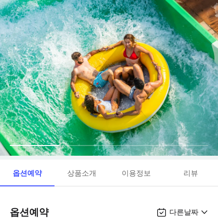
옵션예약
상품소개
이용정보
리뷰
옵션예약
다른날짜