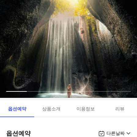
옵션예약
상품소개
이용정보
리뷰
옵션예약
다른날짜