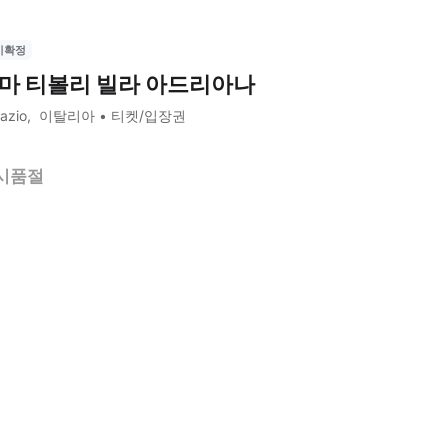
시확정
마 티볼리 빌라 아드리아나
azio
이탈리아
티켓/입장권
시품절