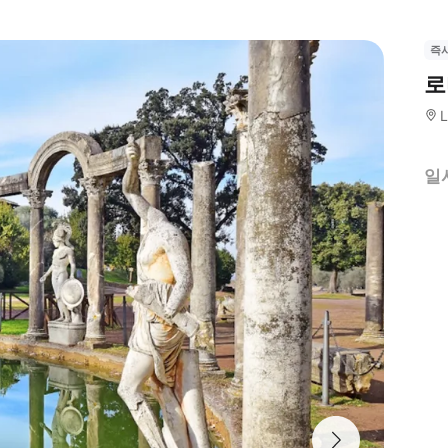
즉
로
L
일