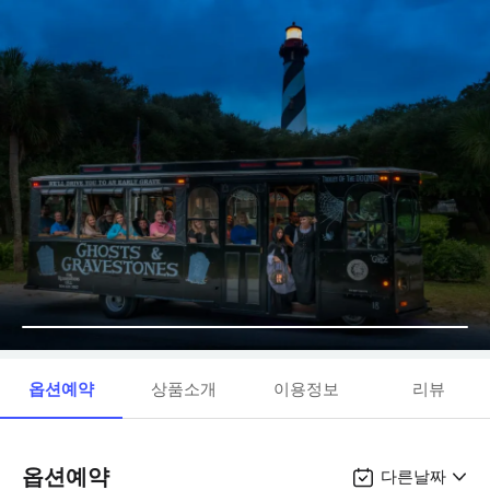
옵션예약
상품소개
이용정보
리뷰
옵션예약
다른날짜