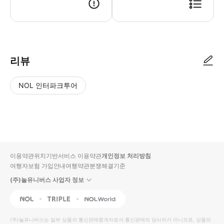
리뷰
NOL 인터파크투어
NOL
별
사
에서
점
진/
작성
높
동
된
은
영
리뷰
순
상
이용약관
위치기반서비스 이용약관
개인정보 처리방침
입니
여행자보험 가입안내
여행약관
분쟁해결기준
다.
(주)놀유니버스 사업자 정보
별
사
NOL
Triple
Interpark Global
점
진/
높
동
(주)놀유니버스
는 일부 상품의 통신판매중개자로서 통신판매의 당사자가 아니므로, 상품의