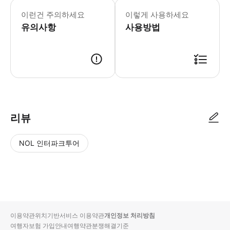
12세 미만의 어린이는 주방에 들어갈 수
이런건 주의하세요
이렇게 사용하세요
유의사항
사용방법
● 예약접수 후 확정이 되면 이용가능합니다. ● 바우처에 안내된 사용 방법
리뷰
NOL 인터파크투어
NOL
별
사
에서
점
진/
작성
높
동
된
은
영
리뷰
순
상
이용약관
위치기반서비스 이용약관
개인정보 처리방침
입니
여행자보험 가입안내
여행약관
분쟁해결기준
다.