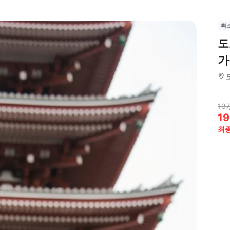
취
도
가
137
19
최