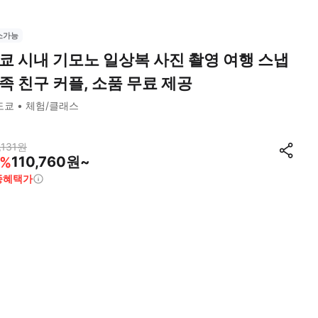
소가능
쿄 시내 기모노 일상복 사진 촬영 여행 스냅
족 친구 커플, 소품 무료 제공
도쿄
체험/클래스
,131
원
110,760원~
%
종혜택가