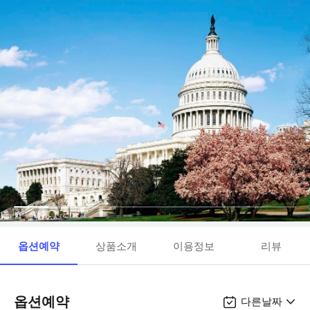
옵션예약
상품소개
이용정보
리뷰
옵션예약
다른날짜