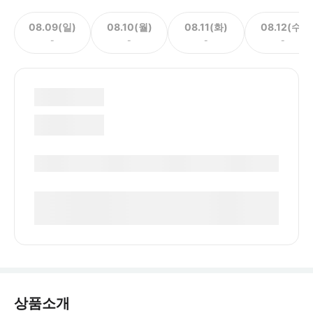
08.09(일)
08.10(월)
08.11(화)
08.12(수)
-
-
-
-
상품소개